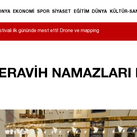
ONYA
EKONOMİ
SPOR
SİYASET
EĞİTİM
DÜNYA
KÜLTÜR-SA
tivali ilk gününde mest etti! Drone ve mapping
ERAVİH NAMAZLARI