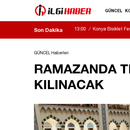
GÜNCEL
K
13:00
/
Konya Bisiklet Fes
Son Dakika
gösterileri nefes kesti
|
GÜNCEL Haberleri
RAMAZANDA T
KILINACAK