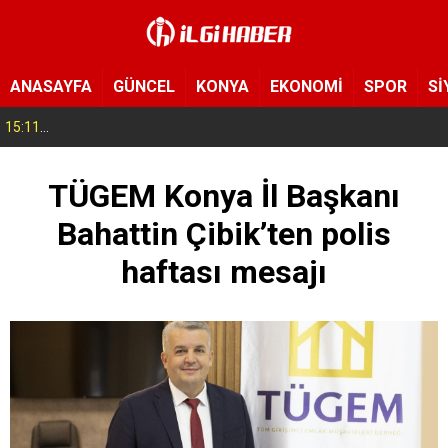
ANASAYFA
GÜNCEL
KONYA
EKONOMİ
SPOR
Sİ
15:11
Konya’da zabıta ve polis sahada! Toplu taşıma araçları tek tek denetleniyor
TÜGEM Konya İl Başkanı
Bahattin Çibik’ten polis
haftası mesajı