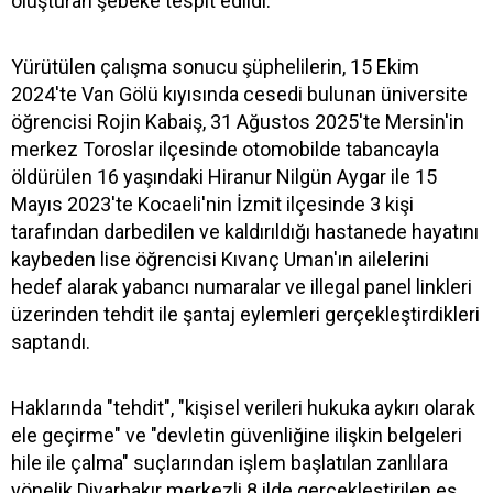
oluşturan şebeke tespit edildi.
Yürütülen çalışma sonucu şüphelilerin, 15 Ekim
2024'te Van Gölü kıyısında cesedi bulunan üniversite
öğrencisi Rojin Kabaiş, 31 Ağustos 2025'te Mersin'in
merkez Toroslar ilçesinde otomobilde tabancayla
öldürülen 16 yaşındaki Hiranur Nilgün Aygar ile 15
Mayıs 2023'te Kocaeli'nin İzmit ilçesinde 3 kişi
tarafından darbedilen ve kaldırıldığı hastanede hayatını
kaybeden lise öğrencisi Kıvanç Uman'ın ailelerini
hedef alarak yabancı numaralar ve illegal panel linkleri
üzerinden tehdit ile şantaj eylemleri gerçekleştirdikleri
saptandı.
Haklarında "tehdit", "kişisel verileri hukuka aykırı olarak
ele geçirme" ve "devletin güvenliğine ilişkin belgeleri
hile ile çalma" suçlarından işlem başlatılan zanlılara
yönelik Diyarbakır merkezli 8 ilde gerçekleştirilen eş