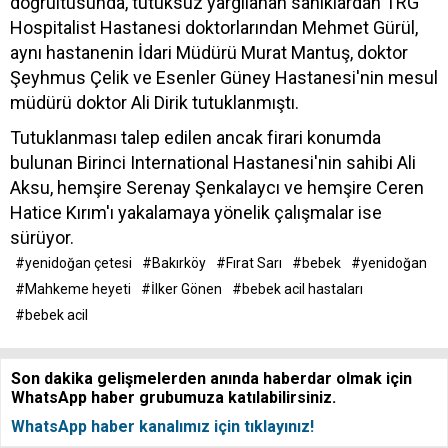
doğrultusunda, tutuksuz yargılanan sanıklardan TRG
Hospitalist Hastanesi doktorlarından Mehmet Gürül,
aynı hastanenin İdari Müdürü Murat Mantuş, doktor
Şeyhmus Çelik ve Esenler Güney Hastanesi'nin mesul
müdürü doktor Ali Dirik tutuklanmıştı.
Tutuklanması talep edilen ancak firari konumda
bulunan Birinci International Hastanesi'nin sahibi Ali
Aksu, hemşire Serenay Şenkalaycı ve hemşire Ceren
Hatice Kırım'ı yakalamaya yönelik çalışmalar ise
sürüyor.
#yenidoğan çetesi
#Bakırköy
#Fırat Sarı
#bebek
#yenidoğan
#Mahkeme heyeti
#İlker Gönen
#bebek acil hastaları
#bebek acil
Son dakika gelişmelerden anında haberdar olmak için
WhatsApp haber grubumuza katılabilirsiniz.
WhatsApp haber kanalımız için tıklayınız!