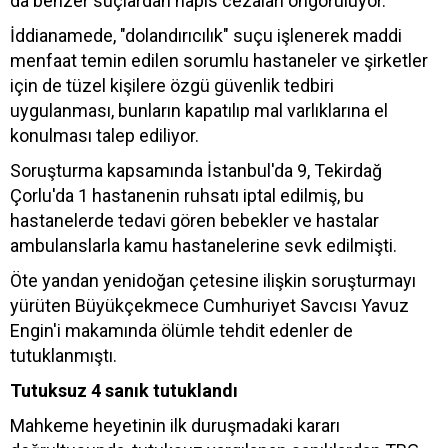
da benzer suçlardan hapis cezaları öngörülüyor.
İddianamede, "dolandırıcılık" suçu işlenerek maddi
menfaat temin edilen sorumlu hastaneler ve şirketler
için de tüzel kişilere özgü güvenlik tedbiri
uygulanması, bunların kapatılıp mal varlıklarına el
konulması talep ediliyor.
Soruşturma kapsamında İstanbul'da 9, Tekirdağ
Çorlu'da 1 hastanenin ruhsatı iptal edilmiş, bu
hastanelerde tedavi gören bebekler ve hastalar
ambulanslarla kamu hastanelerine sevk edilmişti.
Öte yandan yenidoğan çetesine ilişkin soruşturmayı
yürüten Büyükçekmece Cumhuriyet Savcısı Yavuz
Engin'i makamında ölümle tehdit edenler de
tutuklanmıştı.
Tutuksuz 4 sanık tutuklandı
Mahkeme heyetinin ilk duruşmadaki kararı