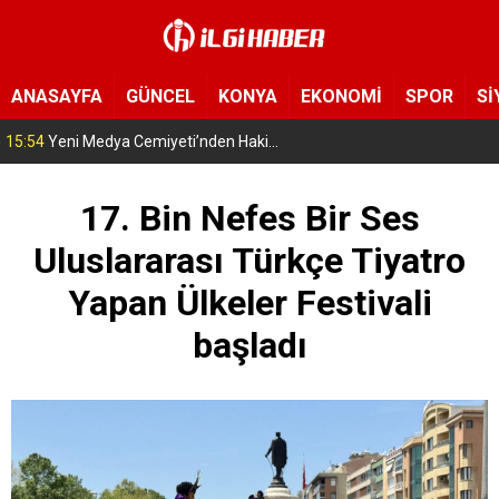
ANASAYFA
GÜNCEL
KONYA
EKONOMİ
SPOR
Sİ
15:54
Yeni Medya Cemiyeti’nden Hakimiyet Gazetesi’ne 30. yıl ziyareti
17. Bin Nefes Bir Ses
Uluslararası Türkçe Tiyatro
Yapan Ülkeler Festivali
başladı