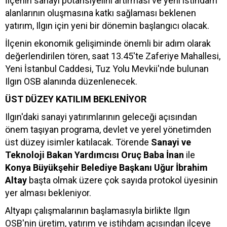
İlçenin sanayi potansiyelini artırması ve yeni istihdam
alanlarının oluşmasına katkı sağlaması beklenen
yatırım, Ilgın için yeni bir dönemin başlangıcı olacak.
İlçenin ekonomik gelişiminde önemli bir adım olarak
değerlendirilen tören, saat 13.45'te Zaferiye Mahallesi,
Yeni İstanbul Caddesi, Tuz Yolu Mevkii'nde bulunan
Ilgın OSB alanında düzenlenecek.
ÜST DÜZEY KATILIM BEKLENİYOR
Ilgın'daki sanayi yatırımlarının geleceği açısından
önem taşıyan programa, devlet ve yerel yönetimden
üst düzey isimler katılacak. Törende
Sanayi ve
Teknoloji Bakan Yardımcısı Oruç Baba İnan
ile
Konya Büyükşehir Belediye Başkanı Uğur İbrahim
Altay
başta olmak üzere çok sayıda protokol üyesinin
yer alması bekleniyor.
Altyapı çalışmalarının başlamasıyla birlikte Ilgın
OSB'nin üretim, yatırım ve istihdam açısından ilçeye