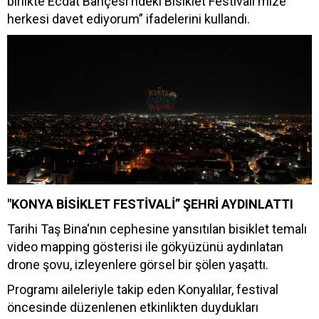
birlikte Ecdat Bahçesi'ndeki Bisiklet Festivali'mize
herkesi davet ediyorum” ifadelerini kullandı.
"KONYA BİSİKLET FESTİVALİ” ŞEHRİ AYDINLATTI
Tarihi Taş Bina'nın cephesine yansıtılan bisiklet temalı
video mapping gösterisi ile gökyüzünü aydınlatan
drone şovu, izleyenlere görsel bir şölen yaşattı.
Programı aileleriyle takip eden Konyalılar, festival
öncesinde düzenlenen etkinlikten duydukları