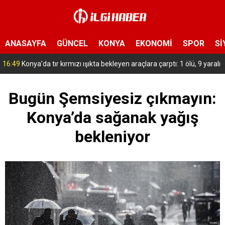
ANASAYFA
GÜNCEL
KONYA
EKONOMİ
SPOR
Sİ
15:54
Yeni Medya Cemiyeti’nden Hakimiyet Gazetesi’ne 30. yıl ziyareti
Bugün Şemsiyesiz çıkmayın:
Konya’da sağanak yağış
bekleniyor