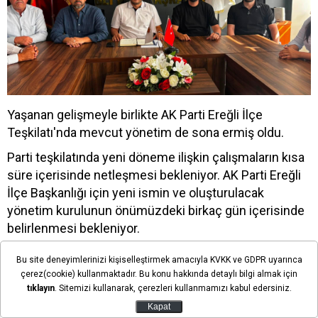
Yaşanan gelişmeyle birlikte AK Parti Ereğli İlçe
Teşkilatı'nda mevcut yönetim de sona ermiş oldu.
Parti teşkilatında yeni döneme ilişkin çalışmaların kısa
süre içerisinde netleşmesi bekleniyor. AK Parti Ereğli
İlçe Başkanlığı için yeni ismin ve oluşturulacak
yönetim kurulunun önümüzdeki birkaç gün içerisinde
belirlenmesi bekleniyor.
Ereğli'de teşkilatın yeni yapılanmasının nasıl
Bu site deneyimlerinizi kişiselleştirmek amacıyla KVKK ve GDPR uyarınca
şekilleneceği ve ilçe başkanlığı görevine kimin
çerez(cookie) kullanmaktadır. Bu konu hakkında detaylı bilgi almak için
getirileceği kamuoyunda merak konusu oldu.
tıklayın
. Sitemizi kullanarak, çerezleri kullanmamızı kabul edersiniz.
Kapat