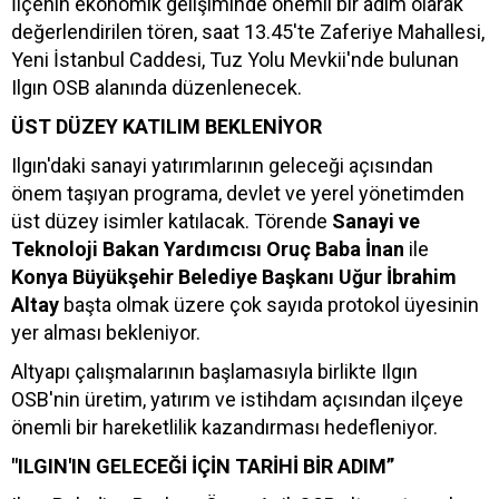
İlçenin ekonomik gelişiminde önemli bir adım olarak
değerlendirilen tören, saat 13.45'te Zaferiye Mahallesi,
Yeni İstanbul Caddesi, Tuz Yolu Mevkii'nde bulunan
Ilgın OSB alanında düzenlenecek.
ÜST DÜZEY KATILIM BEKLENİYOR
Ilgın'daki sanayi yatırımlarının geleceği açısından
önem taşıyan programa, devlet ve yerel yönetimden
üst düzey isimler katılacak. Törende
Sanayi ve
Teknoloji Bakan Yardımcısı Oruç Baba İnan
ile
Konya Büyükşehir Belediye Başkanı Uğur İbrahim
Altay
başta olmak üzere çok sayıda protokol üyesinin
yer alması bekleniyor.
Altyapı çalışmalarının başlamasıyla birlikte Ilgın
OSB'nin üretim, yatırım ve istihdam açısından ilçeye
önemli bir hareketlilik kazandırması hedefleniyor.
"ILGIN'IN GELECEĞİ İÇİN TARİHİ BİR ADIM”