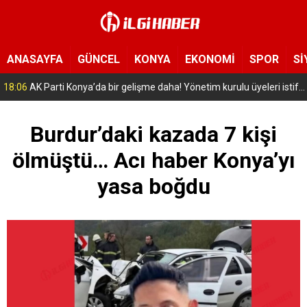
ANASAYFA
GÜNCEL
KONYA
EKONOMİ
SPOR
Sİ
16:56
Selçuklu’da geleceğin mühendisleri yetişiyor! Çocuklar uzay ve havacılığa adım attı
Burdur’daki kazada 7 kişi
ölmüştü… Acı haber Konya’yı
yasa boğdu