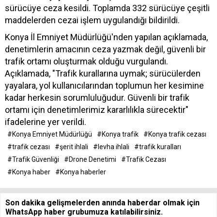
sürücüye ceza kesildi. Toplamda 332 sürücüye çeşitli
maddelerden cezai işlem uygulandığı bildirildi.
Konya İl Emniyet Müdürlüğü'nden yapılan açıklamada,
denetimlerin amacının ceza yazmak değil, güvenli bir
trafik ortamı oluşturmak olduğu vurgulandı.
Açıklamada, "Trafik kurallarına uymak; sürücülerden
yayalara, yol kullanıcılarından toplumun her kesimine
kadar herkesin sorumluluğudur. Güvenli bir trafik
ortamı için denetimlerimiz kararlılıkla sürecektir"
ifadelerine yer verildi.
#Konya Emniyet Müdürlüğü
#Konya trafik
#Konya trafik cezası
#trafik cezası
#şerit ihlali
#levha ihlali
#trafik kuralları
#Trafik Güvenliği
#Drone Denetimi
#Trafik Cezası
#Konya haber
#Konya haberler
Son dakika gelişmelerden anında haberdar olmak için
WhatsApp haber grubumuza katılabilirsiniz.