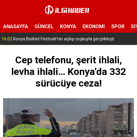
ANASAYFA
GÜNCEL
KONYA
EKONOMİ
SPOR
Sİ
15:11
Konya’da zabıta ve polis sahada! Toplu taşıma araçları tek tek denetleniyor
Cep telefonu, şerit ihlali,
levha ihlali… Konya’da 332
sürücüye ceza!