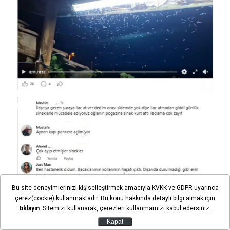
Bu site deneyimlerinizi kişiselleştirmek amacıyla KVKK ve GDPR uyarınca
çerez(cookie) kullanmaktadır. Bu konu hakkında detaylı bilgi almak için
tıklayın
. Sitemizi kullanarak, çerezleri kullanmamızı kabul edersiniz.
Kapat
Son dakika gelişmelerden anında haberdar olmak için