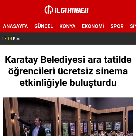
ANASAYFA
GÜNCEL
KONYA
EKONOMİ
SPOR
Sİ
17:14
Konya’da bu tarlaya giren eli boş çıkmıyor! Hayrat olarak herkese açıldı
Karatay Belediyesi ara tatilde
öğrencileri ücretsiz sinema
etkinliğiyle buluşturdu