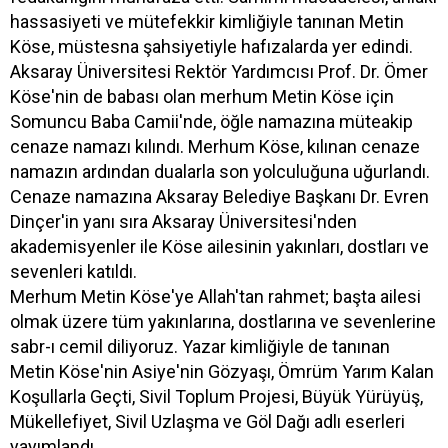
hassasiyeti ve mütefekkir kimliğiyle tanınan Metin
Köse, müstesna şahsiyetiyle hafızalarda yer edindi.
Aksaray Üniversitesi Rektör Yardımcısı Prof. Dr. Ömer
Köse'nin de babası olan merhum Metin Köse için
Somuncu Baba Camii'nde, öğle namazına müteakip
cenaze namazı kılındı. Merhum Köse, kılınan cenaze
namazın ardından dualarla son yolculuğuna uğurlandı.
Cenaze namazına Aksaray Belediye Başkanı Dr. Evren
Dinçer'in yanı sıra Aksaray Üniversitesi'nden
akademisyenler ile Köse ailesinin yakınları, dostları ve
sevenleri katıldı.
Merhum Metin Köse'ye Allah'tan rahmet; başta ailesi
olmak üzere tüm yakınlarına, dostlarına ve sevenlerine
sabr-ı cemil diliyoruz. Yazar kimliğiyle de tanınan
Metin Köse'nin Asiye'nin Gözyaşı, Ömrüm Yarım Kalan
Koşullarla Geçti, Sivil Toplum Projesi, Büyük Yürüyüş,
Mükellefiyet, Sivil Uzlaşma ve Göl Dağı adlı eserleri
yayımlandı.