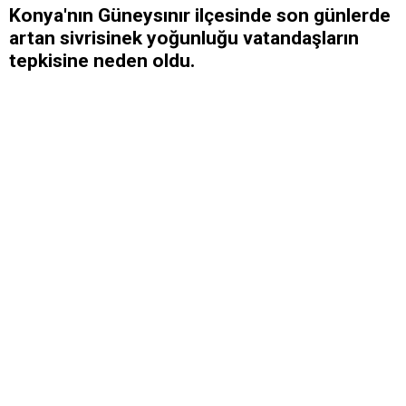
Konya'nın Güneysınır ilçesinde son günlerde
artan sivrisinek yoğunluğu vatandaşların
tepkisine neden oldu.