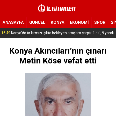
ANASAYFA
GÜNCEL
KONYA
EKONOMİ
SPOR
Sİ
15:54
Yeni Medya Cemiyeti’nden Hakimiyet Gazetesi’ne 30. yıl ziyareti
Konya Akıncıları’nın çınarı
Metin Köse vefat etti