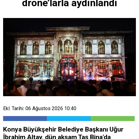
drone’larla aydınlandı
Ekl. Tarihi: 06 Ağustos 2026 10:40
Konya Büyükşehir Belediye Başkanı Uğur
İbrahim Altay, dün akşam Taş Bina'da