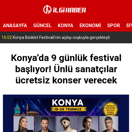
ANASAYFA
GÜNCEL
KONYA
EKONOMİ
SPOR
Sİ
15:11
Konya’da zabıta ve polis sahada! Toplu taşıma araçları tek tek denetleniyor
Konya’da 9 günlük festival
başlıyor! Ünlü sanatçılar
ücretsiz konser verecek