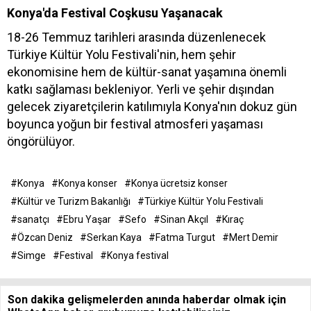
Konya'da Festival Coşkusu Yaşanacak
18-26 Temmuz tarihleri arasında düzenlenecek
Türkiye Kültür Yolu Festivali'nin, hem şehir
ekonomisine hem de kültür-sanat yaşamına önemli
katkı sağlaması bekleniyor. Yerli ve şehir dışından
gelecek ziyaretçilerin katılımıyla Konya'nın dokuz gün
boyunca yoğun bir festival atmosferi yaşaması
öngörülüyor.
#Konya
#Konya konser
#Konya ücretsiz konser
#Kültür ve Turizm Bakanlığı
#Türkiye Kültür Yolu Festivali
#sanatçı
#Ebru Yaşar
#Sefo
#Sinan Akçıl
#Kıraç
#Özcan Deniz
#Serkan Kaya
#Fatma Turgut
#Mert Demir
#Simge
#Festival
#Konya festival
Son dakika gelişmelerden anında haberdar olmak için