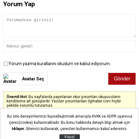
Yorum Yap
Yorum yazma kurallarını okudum ve kabul ediyorum.
Avatar Seç
Önemli Not:
Bu sayfalarda yayınlanan okur yorumları okuyucuların
kendilerine ait görüşlerdir. Yazılan yorumlardan ilgihaber.com hiçbir
şekilde sorumlu tutulamaz.
Bu site deneyimlerinizi kişiselleştirmek amacıyla KVKK ve GDPR uyarınca
çerez(cookie) kullanmaktadır. Bu konu hakkında detaylı bilgi almak için
tıklayın
. Sitemizi kullanarak, çerezleri kullanmamızı kabul edersiniz.
Henüz yorum yapılmadı. İlk yorumu siz yapın!
Kapat