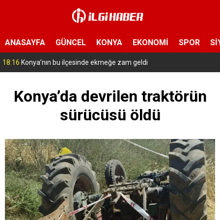
ANASAYFA
GÜNCEL
KONYA
EKONOMİ
SPOR
Sİ
17:14
Konya’da bu tarlaya giren eli boş çıkmıyor! Hayrat olarak herkese açıldı
Konya’da devrilen traktörün
sürücüsü öldü