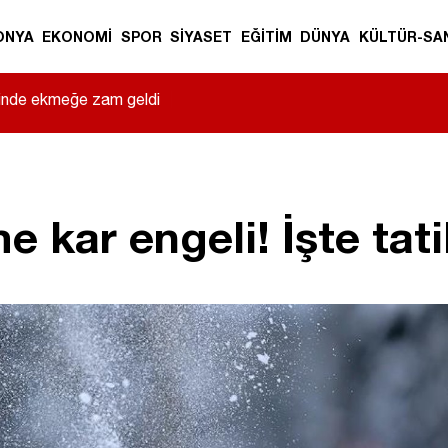
ONYA
EKONOMİ
SPOR
SİYASET
EĞİTİM
DÜNYA
KÜLTÜR-SA
sinde ekmeğe zam geldi
|
 kar engeli! İşte tatil