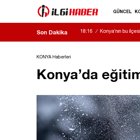
GÜNCEL
K
18:16
/
Konya’nın bu ilçe
Son Dakika
KONYA Haberleri
Konya’da eğitime