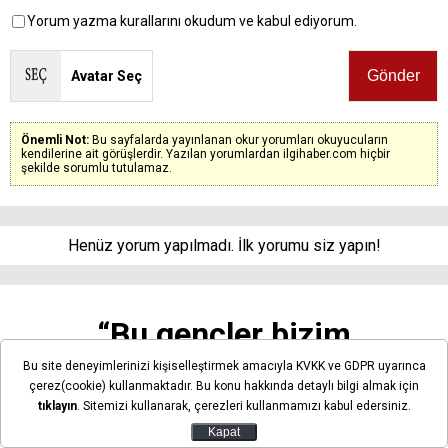
Yorum yazma kurallarını okudum ve kabul ediyorum.
Avatar Seç
Önemli Not:
Bu sayfalarda yayınlanan okur yorumları okuyucuların
kendilerine ait görüşlerdir. Yazılan yorumlardan ilgihaber.com hiçbir
şekilde sorumlu tutulamaz.
Henüz yorum yapılmadı. İlk yorumu siz yapın!
“Bu gençler bizim
gençlerimiz” Konya’da 9 kişi
Bu site deneyimlerinizi kişiselleştirmek amacıyla KVKK ve GDPR uyarınca
çerez(cookie) kullanmaktadır. Bu konu hakkında detaylı bilgi almak için
yeni hayatına uğurlandı
tıklayın
. Sitemizi kullanarak, çerezleri kullanmamızı kabul edersiniz.
Kapat