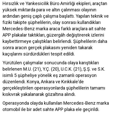
Hırsızlık ve Yankesicilik Büro Amirliği ekipleri, araçtan
yüksek miktarda para ve altın çalınması olayının
ardından geniş çaplı çalışma başlattı. Yapılan teknik ve
fiziki takipte şüphelilerin, olay sonrası kullandıkları
Mercedes-Benz marka araca farklı araçlara ait sahte
APP plakalar taktıkları, güzergâh değiştirerek izlerini
kaybettirmeye çalıştıkları belirlendi. Şüphelilerin daha
sonra aracın gerçek plakasını yeniden takarak
kaçışlarını sürdürdükleri tespit edildi.
Yürütülen çalışmalar sonucunda olaya karıştıkları
belirlenen M.U. (21), Y.Ç. (20), U.C.K. (21), Ş.Ş. ve S.K.
isimli 5 şüpheliye yönelik eş zamanlı operasyon
düzenlendi. Konya, Ankara ve Kırıkkale'de
gerçekleştirilen operasyonlarda şüphelilerin tamamı
kıskıvrak yakalanarak gözaltına alındı.
Operasyonda olayda kullanılan Mercedes-Benz marka
otomobil ile bir adet sahte APP plaka ele geçirildi.