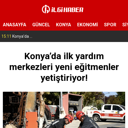
ANASAYFA
GÜNCEL
KONYA
EKONOMİ
SPOR
Sİ
15:11
Konya’da zabıta ve polis sahada! Toplu taşıma araçları tek tek denetleniyor
Konya’da ilk yardım
merkezleri yeni eğitmenler
yetiştiriyor!