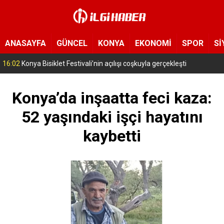
ANASAYFA
GÜNCEL
KONYA
EKONOMİ
SPOR
Sİ
15:11
Konya’da zabıta ve polis sahada! Toplu taşıma araçları tek tek denetleniyor
Konya’da inşaatta feci kaza:
52 yaşındaki işçi hayatını
kaybetti