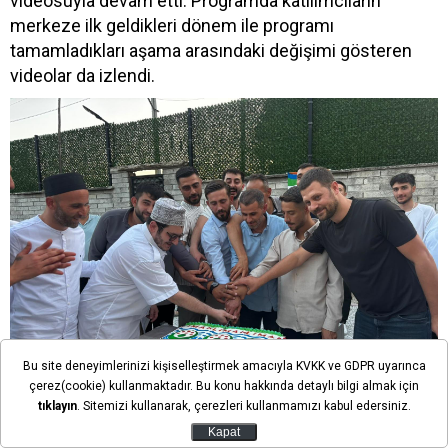
videosuyla devam etti. Programda katılımcıların
merkeze ilk geldikleri dönem ile programı
tamamladıkları aşama arasındaki değişimi gösteren
videolar da izlendi.
Bu site deneyimlerinizi kişiselleştirmek amacıyla KVKK ve GDPR uyarınca
çerez(cookie) kullanmaktadır. Bu konu hakkında detaylı bilgi almak için
tıklayın
. Sitemizi kullanarak, çerezleri kullanmamızı kabul edersiniz.
Kapat
Okka: "Bu gençler bizim gençlerimiz, bu çocuklar