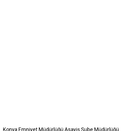
Konya Emniyet Müdürlüğü Asayiş Şube Müdürlüğü