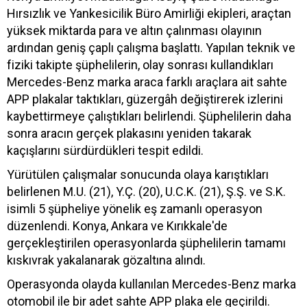
Hırsızlık ve Yankesicilik Büro Amirliği ekipleri, araçtan
yüksek miktarda para ve altın çalınması olayının
ardından geniş çaplı çalışma başlattı. Yapılan teknik ve
fiziki takipte şüphelilerin, olay sonrası kullandıkları
Mercedes-Benz marka araca farklı araçlara ait sahte
APP plakalar taktıkları, güzergâh değiştirerek izlerini
kaybettirmeye çalıştıkları belirlendi. Şüphelilerin daha
sonra aracın gerçek plakasını yeniden takarak
kaçışlarını sürdürdükleri tespit edildi.
Yürütülen çalışmalar sonucunda olaya karıştıkları
belirlenen M.U. (21), Y.Ç. (20), U.C.K. (21), Ş.Ş. ve S.K.
isimli 5 şüpheliye yönelik eş zamanlı operasyon
düzenlendi. Konya, Ankara ve Kırıkkale'de
gerçekleştirilen operasyonlarda şüphelilerin tamamı
kıskıvrak yakalanarak gözaltına alındı.
Operasyonda olayda kullanılan Mercedes-Benz marka
otomobil ile bir adet sahte APP plaka ele geçirildi.