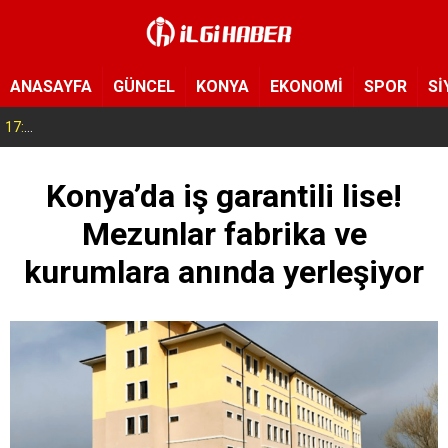
ANASAYFA
GÜNCEL
KONYA
EKONOMİ
SPOR
Sİ
17:14
Konya’da bu tarlaya giren eli boş çıkmıyor! Hayrat olarak herkese açıldı
Konya’da iş garantili lise!
Mezunlar fabrika ve
kurumlara anında yerleşiyor