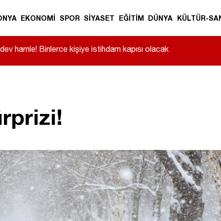
ONYA
EKONOMİ
SPOR
SİYASET
EĞİTİM
DÜNYA
KÜLTÜR-SA
ev hamle! Binlerce kişiye istihdam kapısı olacak
rprizi!