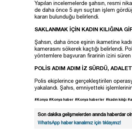
Yapılan incelemelerde şahsın, resmi nikahl
de daha önce 5 ayrı suçtan işlem gördüğ
kararı bulunduğu belirlendi.
SAKLANMAK İÇİN KADIN KILIĞINA Gİ
Şahsın, daha önce eşinin ikametine kadın 
kamerasını sökerek kaçtığı belirlendi. Po
yöntemlere başvuran firarinin izini süren e
POLİS ADIM ADIM İZ SÜRDÜ, ADALET
Polis ekiplerince gerçekleştirilen opera
yakalandı. Şahıs, emniyetteki işlemlerin
#Konya
#Konya haber
#Konya haberler
#kadın kılığı
#a
Son dakika gelişmelerden anında haberdar olm
WhatsApp haber kanalımız için tıklayınız!