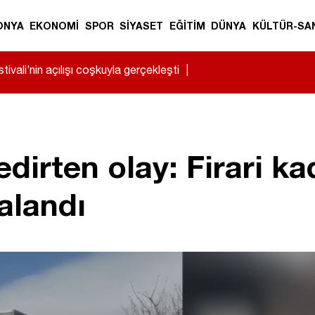
ONYA
EKONOMİ
SPOR
SİYASET
EĞİTİM
DÜNYA
KÜLTÜR-SA
ivali’nin açılışı coşkuyla gerçekleşti
|
irten olay: Firari kad
alandı