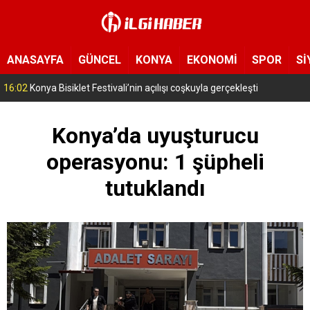
ANASAYFA
GÜNCEL
KONYA
EKONOMİ
SPOR
Sİ
16:02
Konya Bisiklet Festivali’nin açılışı coşkuyla gerçekleşti
Konya’da uyuşturucu
operasyonu: 1 şüpheli
tutuklandı