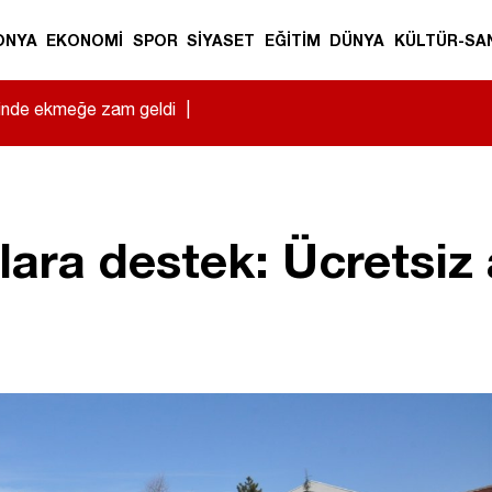
ONYA
EKONOMİ
SPOR
SİYASET
EĞİTİM
DÜNYA
KÜLTÜR-SA
sinde ekmeğe zam geldi
|
ara destek: Ücretsiz 
!