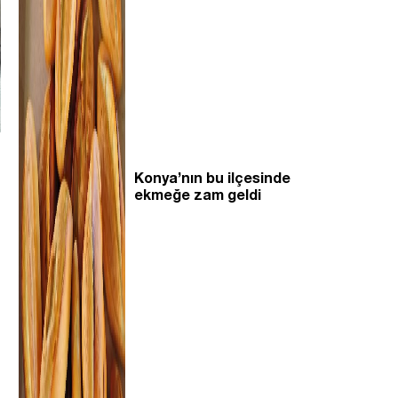
Konya’nın bu ilçesinde
ekmeğe zam geldi