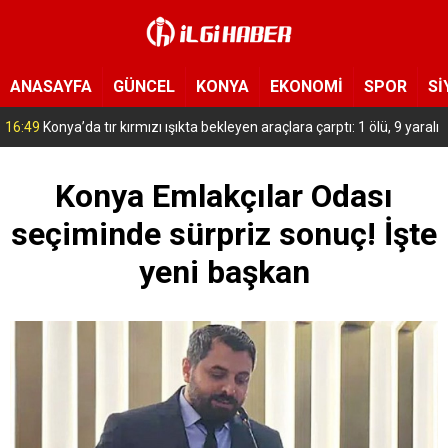
ANASAYFA
GÜNCEL
KONYA
EKONOMİ
SPOR
Sİ
15:54
Yeni Medya Cemiyeti’nden Hakimiyet Gazetesi’ne 30. yıl ziyareti
Konya Emlakçılar Odası
seçiminde sürpriz sonuç! İşte
yeni başkan