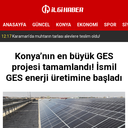
ANASAYFA
GÜNCEL
KONYA
EKONOMİ
SPOR
Sİ
11:52
Konya’da 16 yaşındaki çocuk 3. kattan düştü!
Konya’nın en büyük GES
projesi tamamlandı! İsmil
GES enerji üretimine başladı