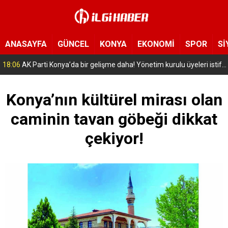
ANASAYFA
GÜNCEL
KONYA
EKONOMİ
SPOR
Sİ
16:56
Selçuklu’da geleceğin mühendisleri yetişiyor! Çocuklar uzay ve havacılığa adım attı
Konya’nın kültürel mirası olan
caminin tavan göbeği dikkat
çekiyor!