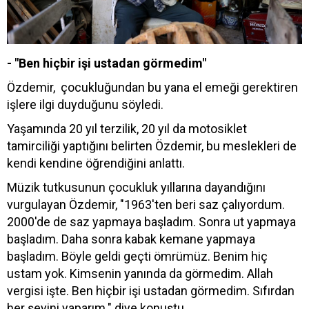
- "Ben hiçbir işi ustadan görmedim"
Özdemir, çocukluğundan bu yana el emeği gerektiren
işlere ilgi duyduğunu söyledi.
Yaşamında 20 yıl terzilik, 20 yıl da motosiklet
tamirciliği yaptığını belirten Özdemir, bu meslekleri de
kendi kendine öğrendiğini anlattı.
Müzik tutkusunun çocukluk yıllarına dayandığını
vurgulayan Özdemir, "1963'ten beri saz çalıyordum.
2000'de de saz yapmaya başladım. Sonra ut yapmaya
başladım. Daha sonra kabak kemane yapmaya
başladım. Böyle geldi geçti ömrümüz. Benim hiç
ustam yok. Kimsenin yanında da görmedim. Allah
vergisi işte. Ben hiçbir işi ustadan görmedim. Sıfırdan
her şeyini yaparım." diye konuştu.