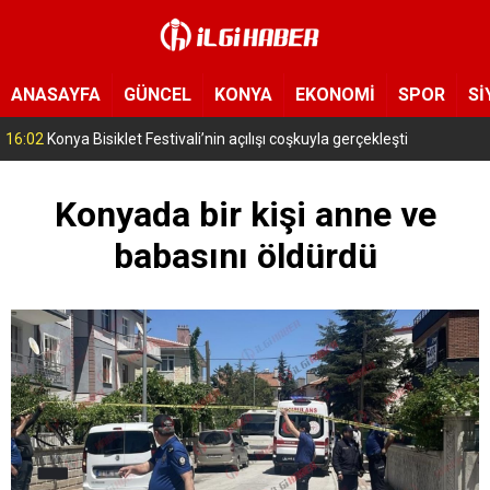
ANASAYFA
GÜNCEL
KONYA
EKONOMİ
SPOR
Sİ
16:02
Konya Bisiklet Festivali’nin açılışı coşkuyla gerçekleşti
Konyada bir kişi anne ve
babasını öldürdü