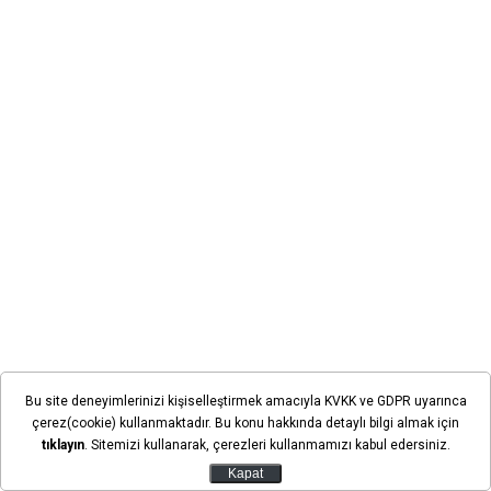
Bu site deneyimlerinizi kişiselleştirmek amacıyla KVKK ve GDPR uyarınca
Çevre, Şehircilik ve İklim Değişikliği Bakanlığınca
çerez(cookie) kullanmaktadır. Bu konu hakkında detaylı bilgi almak için
yürütülen Tuz Gölü Özel Çevre Koruma Bölgesi Tür ve
tıklayın
. Sitemizi kullanarak, çerezleri kullanmamızı kabul edersiniz.
Habitatların Araştırılması, Korunması ve İzlenmesi
Kapat