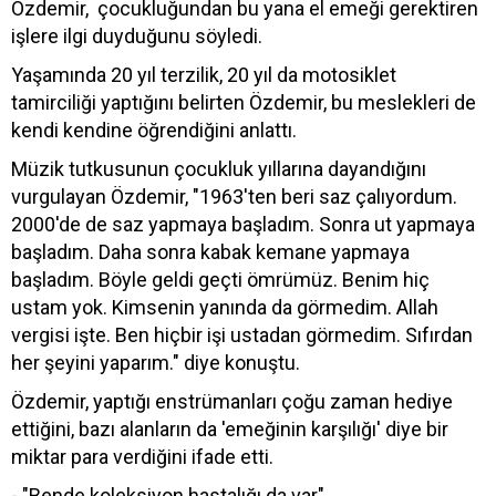
Özdemir, çocukluğundan bu yana el emeği gerektiren
işlere ilgi duyduğunu söyledi.
Yaşamında 20 yıl terzilik, 20 yıl da motosiklet
tamirciliği yaptığını belirten Özdemir, bu meslekleri de
kendi kendine öğrendiğini anlattı.
Müzik tutkusunun çocukluk yıllarına dayandığını
vurgulayan Özdemir, "1963'ten beri saz çalıyordum.
2000'de de saz yapmaya başladım. Sonra ut yapmaya
başladım. Daha sonra kabak kemane yapmaya
başladım. Böyle geldi geçti ömrümüz. Benim hiç
ustam yok. Kimsenin yanında da görmedim. Allah
vergisi işte. Ben hiçbir işi ustadan görmedim. Sıfırdan
her şeyini yaparım." diye konuştu.
Özdemir, yaptığı enstrümanları çoğu zaman hediye
ettiğini, bazı alanların da 'emeğinin karşılığı' diye bir
miktar para verdiğini ifade etti.
- "Bende koleksiyon hastalığı da var"