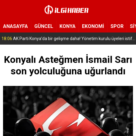
ANASAYFA
GÜNCEL
KONYA
EKONOMİ
SPOR
Sİ
16:56
Selçuklu’da geleceğin mühendisleri yetişiyor! Çocuklar uzay ve havacılığa adım attı
Konyalı Asteğmen İsmail Sarı
son yolculuğuna uğurlandı