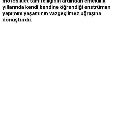
motosiklet tamirciliğinin ardından emeklilik
yıllarında kendi kendine öğrendiği enstrüman
yapımını yaşamının vazgeçilmez uğraşına
dönüştürdü.