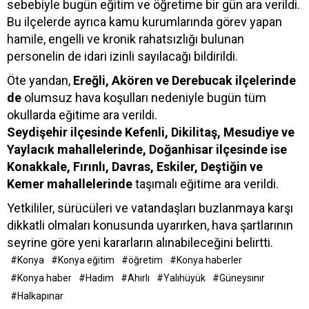
sebebiyle bugün eğitim ve öğretime bir gün ara verildi.
Bu ilçelerde ayrıca kamu kurumlarında görev yapan
hamile, engelli ve kronik rahatsızlığı bulunan
personelin de idari izinli sayılacağı bildirildi.
Öte yandan,
Ereğli, Akören ve Derebucak ilçelerinde
de
olumsuz hava koşulları nedeniyle bugün tüm
okullarda eğitime ara verildi.
Seydişehir ilçesinde Kefenli, Dikilitaş, Mesudiye ve
Yaylacık mahallelerinde, Doğanhisar ilçesinde ise
Konakkale, Fırınlı, Davras, Eskiler, Deştiğin ve
Kemer mahallelerinde
taşımalı eğitime ara verildi.
Yetkililer, sürücüleri ve vatandaşları buzlanmaya karşı
dikkatli olmaları konusunda uyarırken, hava şartlarının
seyrine göre yeni kararların alınabileceğini belirtti.
#Konya
#Konya eğitim
#öğretim
#Konya haberler
#Konya haber
#Hadim
#Ahırlı
#Yalıhüyük
#Güneysınır
#Halkapınar