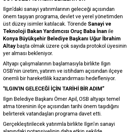
Ilgın'daki sanayi yatırımlarının geleceği açısından
önem taşıyan programa, devlet ve yerel yönetimden
üst düzey isimler katılacak. Törende
Sanayi ve
Teknoloji Bakan Yardımcısı Oruç Baba İnan
ile
Konya Büyükşehir Belediye Başkanı Uğur İbrahim
Altay
başta olmak üzere çok sayıda protokol üyesinin
yer alması bekleniyor.
Altyapı çalışmalarının başlamasıyla birlikte Ilgın
OSB'nin üretim, yatırım ve istihdam açısından ilçeye
önemli bir hareketlilik kazandırması hedefleniyor.
"ILGIN'IN GELECEĞİ İÇİN TARİHİ BİR ADIM”
Ilgın Belediye Başkanı Ömer Apil, OSB altyapı temel
atma töreninin ilçe açısından tarihi önem taşıdığını
belirterek vatandaşları programa davet etti.
Gerçekleştirilecek yatırımla birlikte Ilgın'ın sanayi
alanındaki potansiyelinin daha etkin şekilde