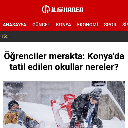
ANASAYFA
GÜNCEL
KONYA
EKONOMİ
SPOR
Sİ
15:54
Yeni Medya Cemiyeti’nden Hakimiyet Gazetesi’ne 30. yıl ziyareti
Öğrenciler merakta: Konya’da
tatil edilen okullar nereler?