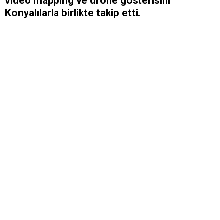
video mapping ve drone gösterisini
Konyalılarla birlikte takip etti.