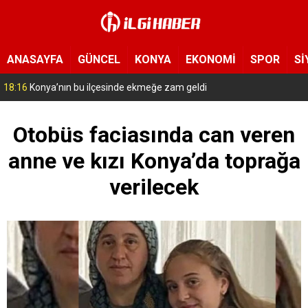
ANASAYFA
GÜNCEL
KONYA
EKONOMİ
SPOR
Sİ
17:14
Konya’da bu tarlaya giren eli boş çıkmıyor! Hayrat olarak herkese açıldı
Otobüs faciasında can veren
anne ve kızı Konya’da toprağa
verilecek