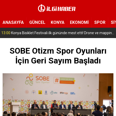
ANASAYFA
GÜNCEL
KONYA
EKONOMİ
SPOR
Sİ
12:57
Seyit Sayaner, CHP Gençlik Kolları Genel Başkan Yardımcılığına getirildi
SOBE Otizm Spor Oyunları
İçin Geri Sayım Başladı