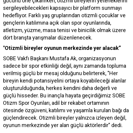
gücünü öne çıkarırken, otizmli bireylerin yeteneklerini
sergileyebilecekleri kapsayıcı bir platform sunmayı
hedefliyor. Farklı yaş gruplarından otizmli çocuklar ve
gençlerin katılımına açık olan spor oyunlarında,
atletizm, yüzme, masa tenisi ve binicilik olmak üzere
dört branşta yarışmalar düzenlenecek.
"Otizmli bireyler oyunun merkezinde yer alacak”
SOBE Vakfı Başkanı Mustafa Ak, organizasyonun
sadece bir spor etkinliği değil, aynı zamanda topluma
verilmiş güçlü bir mesaj olduğunu belirterek, "Her
bireyin kendi potansiyelini ortaya koyabileceği alanlar
oluşturulduğunda, herkes kendini daha değerli ve
güçlü hisseder. Bu inançla hayata geçirdiğimiz SOBE
Otizm Spor Oyunları, adil bir rekabet ortamının
ötesinde özgüveni, katılımı ve yaşamla kurulan bağı da
güçlendirecek. Otizmli bireyler yalnızca izleyen değil,
oyunun merkezinde yer alan güçlü aktörlerdir” dedi.