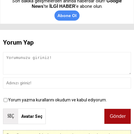
Son dakika gelişmelerden anında haberdar olun!
Google
News
’te
İLGİ HABER
'e abone olun.
Abone Ol
Yorum Yap
Yorum yazma kurallarını okudum ve kabul ediyorum.
Avatar Seç