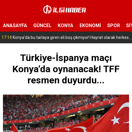
ANASAYFA
GÜNCEL
KONYA
EKONOMİ
SPOR
Sİ
09:24
YENİ Parti’nin Konya’daki ilk ilçe başkanı belli oldu!
Türkiye-İspanya maçı
Konya’da oynanacak! TFF
resmen duyurdu...