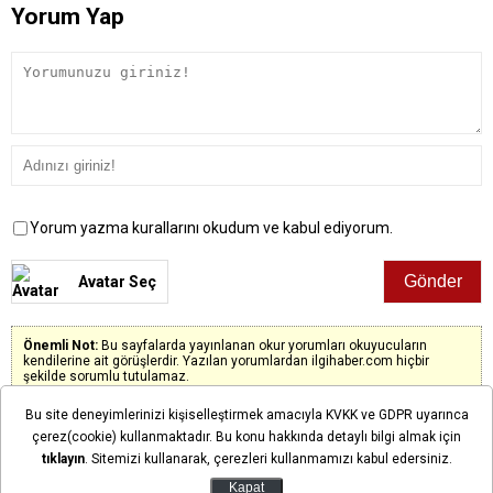
Yorum Yap
Yorum yazma kurallarını okudum ve kabul ediyorum.
Avatar Seç
Önemli Not:
Bu sayfalarda yayınlanan okur yorumları okuyucuların
kendilerine ait görüşlerdir. Yazılan yorumlardan ilgihaber.com hiçbir
şekilde sorumlu tutulamaz.
Bu site deneyimlerinizi kişiselleştirmek amacıyla KVKK ve GDPR uyarınca
çerez(cookie) kullanmaktadır. Bu konu hakkında detaylı bilgi almak için
tıklayın
. Sitemizi kullanarak, çerezleri kullanmamızı kabul edersiniz.
Henüz yorum yapılmadı. İlk yorumu siz yapın!
Kapat