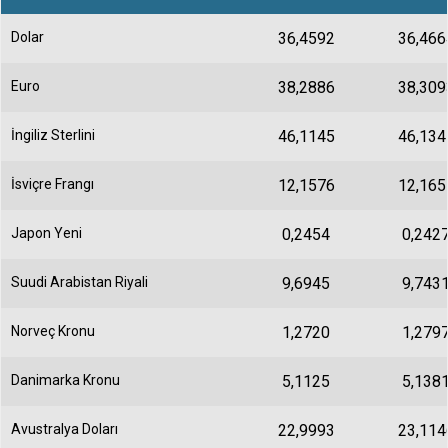
Dolar
36,4592
36,466
Euro
38,2886
38,309
İngiliz Sterlini
46,1145
46,134
İsviçre Frangı
12,1576
12,165
Japon Yeni
0,2454
0,242
Suudi Arabistan Riyali
9,6945
9,743
Norveç Kronu
1,2720
1,279
Danimarka Kronu
5,1125
5,138
Avustralya Doları
22,9993
23,114