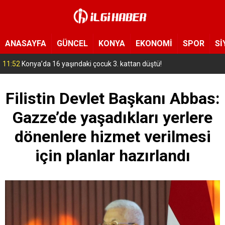
ANASAYFA
GÜNCEL
KONYA
EKONOMİ
SPOR
Sİ
11:05
Konya sanayisine dev hamle! Binlerce kişiye istihdam kapısı olacak
Filistin Devlet Başkanı Abbas:
Gazze’de yaşadıkları yerlere
dönenlere hizmet verilmesi
için planlar hazırlandı