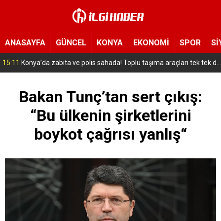
ANASAYFA
GÜNCEL
KONYA
EKONOMİ
SPOR
Sİ
15:11
Konya’da zabıta ve polis sahada! Toplu taşıma araçları tek tek denetleniyor
Bakan Tunç’tan sert çıkış:
“Bu ülkenin şirketlerini
boykot çağrısı yanlış“