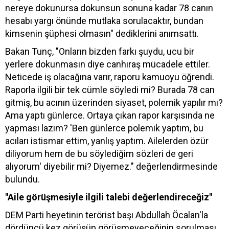
nereye dokunursa dokunsun sonuna kadar 78 canın
hesabı yargı önünde mutlaka sorulacaktır, bundan
kimsenin şüphesi olmasın" dediklerini anımsattı.
Bakan Tunç, "Onların bizden farkı şuydu, ucu bir
yerlere dokunmasın diye canhıraş mücadele ettiler.
Neticede iş olacağına varır, raporu kamuoyu öğrendi.
Raporla ilgili bir tek cümle söyledi mi? Burada 78 can
gitmiş, bu acının üzerinden siyaset, polemik yapılır mı?
Ama yaptı günlerce. Ortaya çıkan rapor karşısında ne
yapması lazım? 'Ben günlerce polemik yaptım, bu
acıları istismar ettim, yanlış yaptım. Ailelerden özür
diliyorum hem de bu söylediğim sözleri de geri
alıyorum' diyebilir mi? Diyemez." değerlendirmesinde
bulundu.
"Aile görüşmesiyle ilgili talebi değerlendireceğiz"
DEM Parti heyetinin terörist başı Abdullah Öcalan'la
dördüncü kez görüşüp görüşmeyeceğinin sorulması