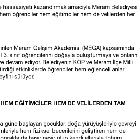
re hassasiyeti kazandırmak amacıyla Meram Belediyesi
 hem öğrenciler hem eğitimciler hem de velilerden her
çirilen Meram Gelişim Akademisi (MEGA) kapsamında
 3. sınıf öğrencilerini doğayla buluşturmaya ve onların
ye devam ediyor. Belediyenin KOP ve Meram İlçe Milli
rdiği etkinliklerde öğrenciler, hem eğlenceli anlar
eyfini sürüyor.
HEM EĞİTİMCİLER HEM DE VELİLERDEN TAM
 güne başlayan çocuklar, doğa yürüyüşleriyle çevreyi
leriyle hem fiziksel becerilerini geliştiren hem de
toprakla da haşır neşir olup kendi elleriyle tohum