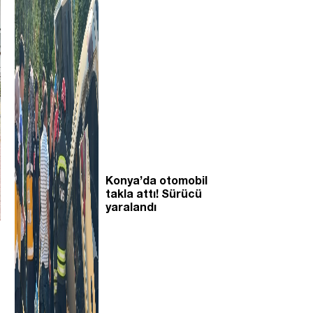
Konya’da otomobil
takla attı! Sürücü
yaralandı