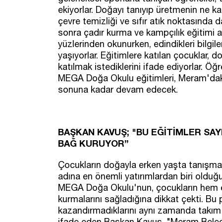
ekiyorlar. Doğayı tanıyıp üretmenin ne k
çevre temizliği ve sıfır atık noktasında d
sonra çadır kurma ve kampçılık eğitimi al
yüzlerinden okunurken, edindikleri bilgi
yaşıyorlar. Eğitimlere katılan çocuklar, d
katılmak istediklerini ifade ediyorlar. Öğ
MEGA Doğa Okulu eğitimleri, Meram'daki ilk
sonuna kadar devam edecek.
BAŞKAN KAVUŞ; "BU EĞİTİMLER SAY
BAĞ KURUYOR”
Çocukların doğayla erken yaşta tanışmas
adına en önemli yatırımlardan biri old
MEGA Doğa Okulu'nun, çocukların hem e
kurmalarını sağladığına dikkat çekti. Bu p
kazandırmadıklarını aynı zamanda takım ç
ifade eden Başkan Kavuş, "Meram Belediy