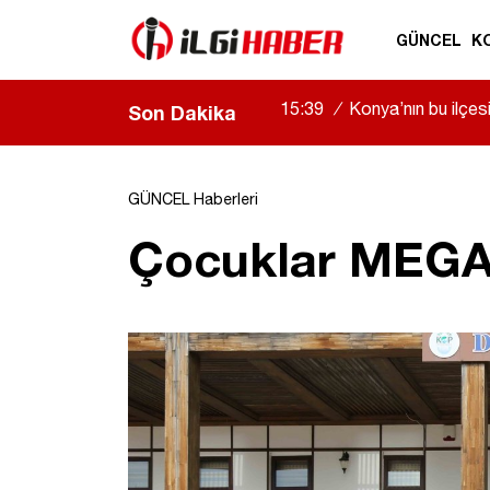
GÜNCEL
K
15:39
/
Konya’nın bu ilçesi
Son Dakika
olanlar var
|
GÜNCEL Haberleri
Çocuklar MEGA 