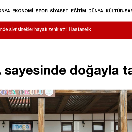
ONYA
EKONOMİ
SPOR
SİYASET
EĞİTİM
DÜNYA
KÜLTÜR-SA
nde sivrisinekler hayatı zehir etti! Hastanelik
sayesinde doğayla ta