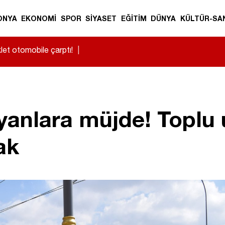
ONYA
EKONOMİ
SPOR
SİYASET
EĞİTİM
DÜNYA
KÜLTÜR-SA
et otomobile çarptı!
|
yanlara müjde! Toplu 
ak