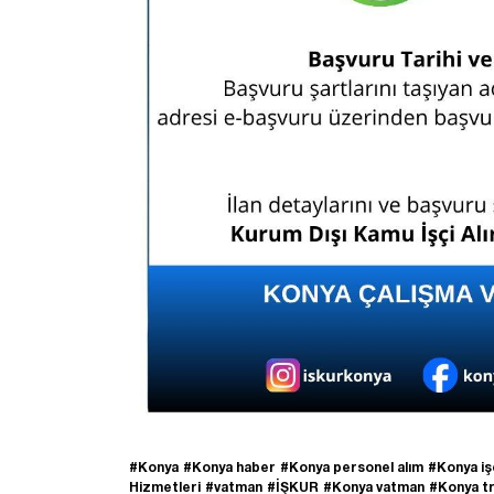
#Konya
#Konya haber
#Konya personel alım
#Konya işç
Hizmetleri
#vatman
#İŞKUR
#Konya vatman
#Konya t