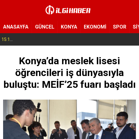
ANASAYFA
GÜNCEL
KONYA
EKONOMİ
SPOR
Sİ
15:11
Konya’da zabıta ve polis sahada! Toplu taşıma araçları tek tek denetleniyor
Konya’da meslek lisesi
öğrencileri iş dünyasıyla
buluştu: MEİF’25 fuarı başladı