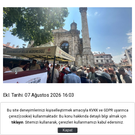
Ekl. Tarihi: 07 Ağustos 2026 16:03
Bu site deneyimlerinizi kişiselleştirmek amacıyla KVKK ve GDPR uyarınca
Konya Vakıflar Bölge Müdürlüğünce Kapıcı
çerez(cookie) kullanmaktadır. Bu konu hakkında detaylı bilgi almak için
Mustafa Dede Vakfı şartı doğrultusunda
tıklayın
. Sitemizi kullanarak, çerezleri kullanmamızı kabul edersiniz.
cuma namazı sonrası vatandaşlara karpuz
Kapat