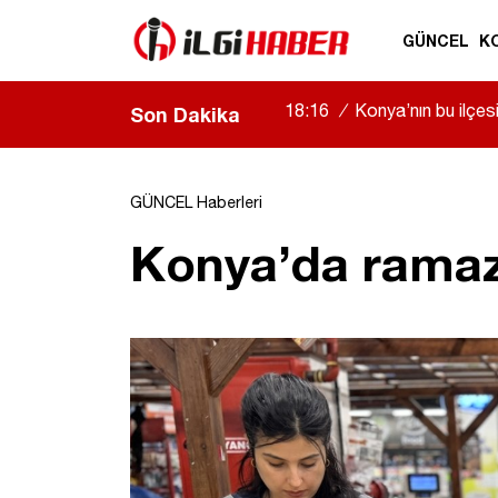
GÜNCEL
K
18:16
/
Konya’nın bu ilçe
Son Dakika
GÜNCEL Haberleri
Konya’da ramaz