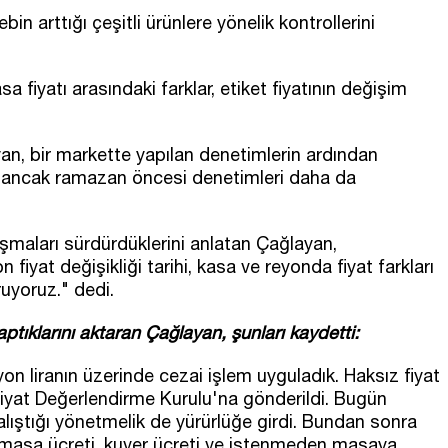
in arttığı çeşitli ürünlere yönelik kontrollerini
asa fiyatı arasındaki farklar, etiket fiyatının değişim
n, bir markette yapılan denetimlerin ardından
ı ancak ramazan öncesi denetimleri daha da
maları sürdürdüklerini anlatan Çağlayan,
n fiyat değişikliği tarihi, kasa ve reyonda fiyat farkları
uyoruz." dedi.
ptıklarını aktaran Çağlayan, şunları kaydetti:
yon liranın üzerinde cezai işlem uyguladık. Haksız fiyat
ız Fiyat Değerlendirme Kurulu'na gönderildi. Bugün
lıştığı yönetmelik de yürürlüğe girdi. Bundan sonra
, masa ücreti, kuver ücreti ve istenmeden masaya