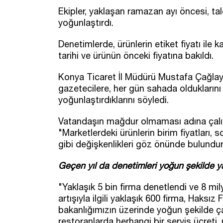
Ekipler, yaklaşan ramazan ayı öncesi, taleb
yoğunlaştırdı.
Denetimlerde, ürünlerin etiket fiyatı ile k
tarihi ve ürünün önceki fiyatına bakıldı.
Konya Ticaret İl Müdürü Mustafa Çağlaya
gazetecilere, her gün sahada oldukların
yoğunlaştırdıklarını söyledi.
Vatandaşın mağdur olmaması adına çalış
"Marketlerdeki ürünlerin birim fiyatları, so
gibi değişkenlikleri göz önünde bulundur
Geçen yıl da denetimleri yoğun şekilde ya
"Yaklaşık 5 bin firma denetlendi ve 8 mil
artışıyla ilgili yaklaşık 600 firma, Haks
bakanlığımızın üzerinde yoğun şekilde ça
restoranlarda herhangi bir servis ücreti