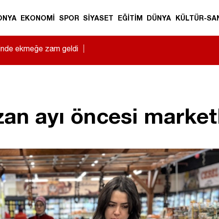
ONYA
EKONOMİ
SPOR
SİYASET
EĞİTİM
DÜNYA
KÜLTÜR-SA
sinde ekmeğe zam geldi
|
an ayı öncesi marketl