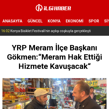
ANASAYFA
GÜNCEL
KONYA
EKONOMİ
SPOR
Sİ
15:11
Konya’da zabıta ve polis sahada! Toplu taşıma araçları tek tek denetleniyor
YRP Meram İlçe Başkanı
Gökmen:“Meram Hak Ettiği
Hizmete Kavuşacak“