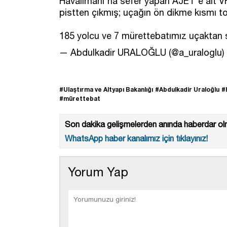
Havalimanı'na sefer yapan AJET'e ait VF
pistten çıkmış; uçağın ön dikme kısmı to
185 yolcu ve 7 mürettebatımız uçaktan
— Abdulkadir URALOĞLU (@a_uraloglu)
#Ulaştırma ve Altyapı Bakanlığı
#Abdulkadir Uraloğlu
#
#mürettebat
Son dakika gelişmelerden anında haberdar olm
WhatsApp haber kanalımız için tıklayınız!
Yorum Yap