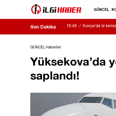
GÜNCEL
K
16:49
/
Konya’da tır kırmızı
Son Dakika
GÜNCEL Haberleri
Yüksekova’da yo
saplandı!