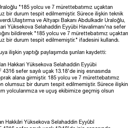
Uraloğlu "185 yolcu ve 7 mürettebatımız uçaktan
z bir durum tespit edilmemiştir. Sürece ilişkin teknik
verdi.Ulaştırma ve Altyapı Bakanı Abdulkadir Uraloğlu,
ri Yüksekova Selahaddin Eyyübi Havalimanı'na sefer
ığını bildirerek "185 yolcu ve 7 mürettebatımız uçakta
z bir durum tespit edilmemiştir." ifadesini kullandı.
 ilişkin yaptığı paylaşımda şunları kaydetti:
an Hakkari Yüksekova Selahaddin Eyyübi
 4316 sefer sayılı uçak 13.18'de iniş esnasında
prak alana girmiştir. 185 yolcu ve 7 mürettebatımız
en olumsuz bir durum tespit edilmemiştir. Sürece ilişkin
üm yolcularımıza ve uçuş ekibimize geçmiş olsun
n Hakkâri Yüksekova Selahaddin Eyyûbî