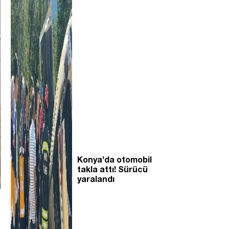
Konya’da otomobil
takla attı! Sürücü
yaralandı