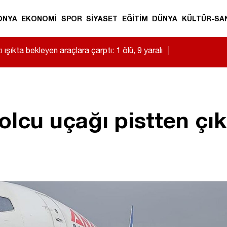
ONYA
EKONOMİ
SPOR
SİYASET
EĞİTİM
DÜNYA
KÜLTÜR-SA
 ışıkta bekleyen araçlara çarptı: 1 ölü, 9 yaralı
|
lcu uçağı pistten çık