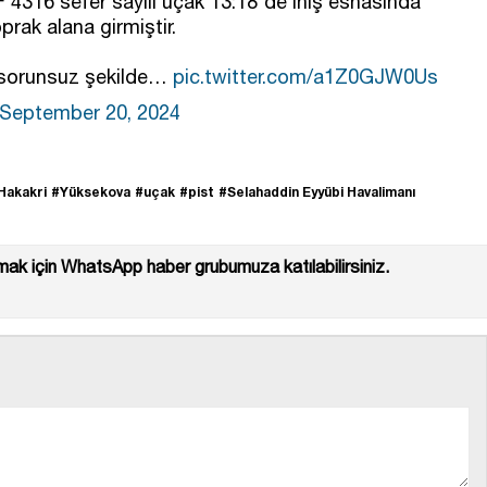
 4316 sefer sayılı uçak 13:18'de iniş esnasında
prak alana girmiştir.
 sorunsuz şekilde…
pic.twitter.com/a1Z0GJW0Us
September 20, 2024
Hakakri
#Yüksekova
#uçak
#pist
#Selahaddin Eyyübi Havalimanı
ak için WhatsApp haber grubumuza katılabilirsiniz.