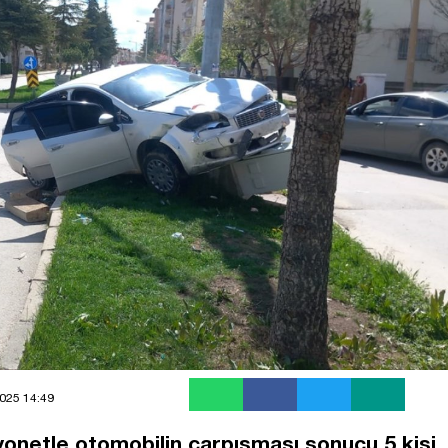
025 14:49
yonetle otomobilin çarpışması sonucu 5 kişi