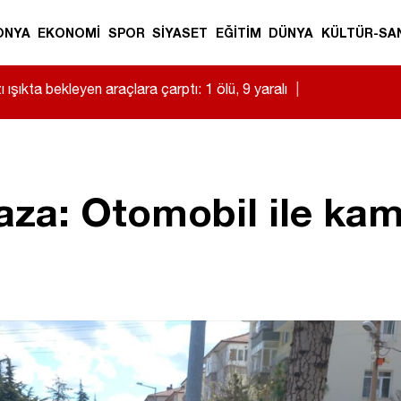
ONYA
EKONOMİ
SPOR
SİYASET
EĞİTİM
DÜNYA
KÜLTÜR-SA
 ışıkta bekleyen araçlara çarptı: 1 ölü, 9 yaralı
|
aza: Otomobil ile kam