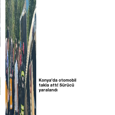
Konya’da otomobil
takla attı! Sürücü
yaralandı