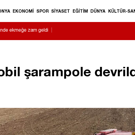
ONYA
EKONOMİ
SPOR
SİYASET
EĞİTİM
DÜNYA
KÜLTÜR-SA
sinde ekmeğe zam geldi
|
il şarampole devrildi: