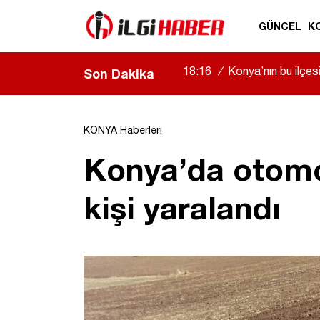
GÜNCEL
K
18:16
/
Konya’nın bu ilçe
Son Dakika
KONYA Haberleri
Konya’da otomob
kişi yaralandı