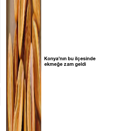
Konya’nın bu ilçesinde
ekmeğe zam geldi