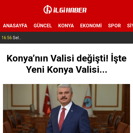
ANASAYFA
GÜNCEL
KONYA
EKONOMİ
SPOR
Sİ
16:56
Selçuklu’da geleceğin mühendisleri yetişiyor! Çocuklar uzay ve havacılığa adım attı
Konya’nın Valisi değişti! İşte
Yeni Konya Valisi...