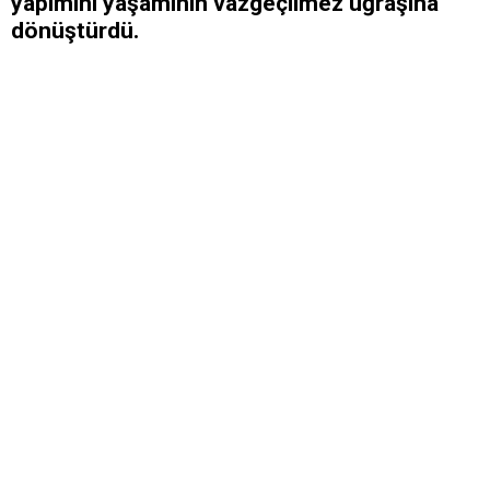
yapımını yaşamının vazgeçilmez uğraşına
dönüştürdü.