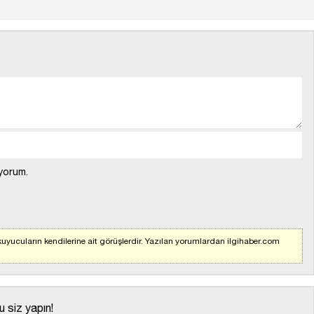
yorum.
uyucuların kendilerine ait görüşlerdir. Yazılan yorumlardan ilgihaber.com
 siz yapın!