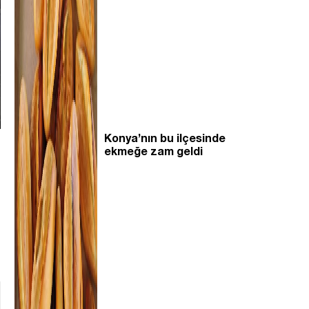
Konya’nın bu ilçesinde
ekmeğe zam geldi