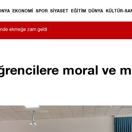
ONYA
EKONOMİ
SPOR
SİYASET
EĞİTİM
DÜNYA
KÜLTÜR-SA
sinde ekmeğe zam geldi
|
ğrencilere moral ve 