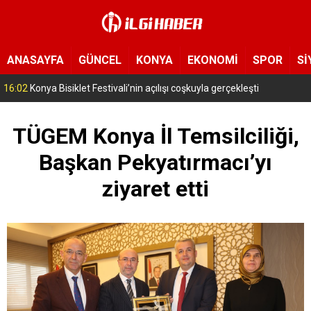
ANASAYFA
GÜNCEL
KONYA
EKONOMİ
SPOR
Sİ
15:11
Konya’da zabıta ve polis sahada! Toplu taşıma araçları tek tek de
TÜGEM Konya İl Temsilciliği,
Başkan Pekyatırmacı’yı
ziyaret etti