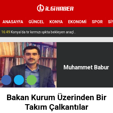
ANASAYFA
GÜNCEL
KONYA
EKONOMİ
SPOR
Sİ
16:49
Konya’da tır kırmızı ışıkta bekleyen araçlara çarptı: 1 ölü, 9 yaralı
Muhammet Babur
​Bakan Kurum Üzerinden Bir
Takım Çalkantılar