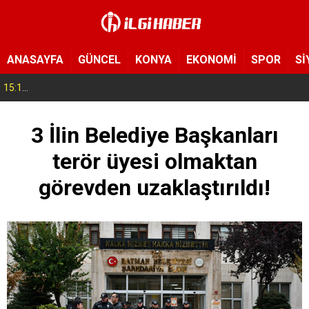
ANASAYFA
GÜNCEL
KONYA
EKONOMİ
SPOR
Sİ
15:11
Konya’da zabıta ve polis sahada! Toplu taşıma araçları tek tek denetleniyor
3 İlin Belediye Başkanları
terör üyesi olmaktan
görevden uzaklaştırıldı!