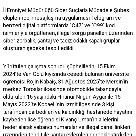
İl Emniyet Müdürlüğü Siber Suçlarla Mücadele Şubesi
ekiplerince, mesajlaşma uygulaması Telegram ve
benzeri dijital platformlarda "C47" ve "C99" kod
isimleriyle örgütlenen, illegal sorgu panelleri üzerinden
siber zorbalık, şantaj ve taciz odaklı kapalı gruplar
oluşturan şebeke tespit edildi.
Yürütülen çalışma sonucu şüphelilerin, 15 Ekim
2024'te Van Gölü kıyısında cesedi bulunan üniversite
öğrencisi Rojin Kabaiş, 31 Ağustos 2025'te Mersin'in
merkez Toroslar ilçesinde otomobilde tabancayla
öldürülen 16 yaşındaki Hiranur Nilgün Aygar ile 15
Mayıs 2023'te Kocaeli'nin İzmit ilçesinde 3 kişi
tarafından darbedilen ve kaldırıldığı hastanede hayatını
kaybeden lise öğrencisi Kıvanç Uman'ın ailelerini
hedef alarak yabancı numaralar ve illegal panel linkleri
üzerinden tehdit ile şantaj eylemleri gerçekleştirdikleri