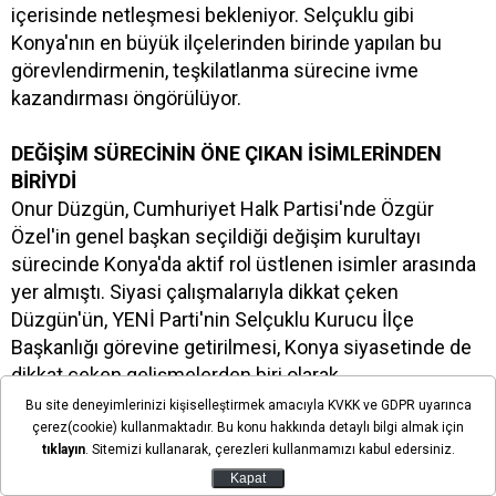
içerisinde netleşmesi bekleniyor. Selçuklu gibi
Konya'nın en büyük ilçelerinden birinde yapılan bu
görevlendirmenin, teşkilatlanma sürecine ivme
kazandırması öngörülüyor.
DEĞİŞİM SÜRECİNİN ÖNE ÇIKAN İSİMLERİNDEN
BİRİYDİ
Onur Düzgün, Cumhuriyet Halk Partisi'nde Özgür
Özel'in genel başkan seçildiği değişim kurultayı
sürecinde Konya'da aktif rol üstlenen isimler arasında
yer almıştı. Siyasi çalışmalarıyla dikkat çeken
Düzgün'ün, YENİ Parti'nin Selçuklu Kurucu İlçe
Başkanlığı görevine getirilmesi, Konya siyasetinde de
dikkat çeken gelişmelerden biri olarak
değerlendiriliyor.
Bu site deneyimlerinizi kişiselleştirmek amacıyla KVKK ve GDPR uyarınca
çerez(cookie) kullanmaktadır. Bu konu hakkında detaylı bilgi almak için
tıklayın
. Sitemizi kullanarak, çerezleri kullanmamızı kabul edersiniz.
"SELÇUKLU İÇİN DURMADAN ÇALIŞACAĞIZ"
Kapat
Görevlendirilmesinin ardından yazılı bir açıklama yapan