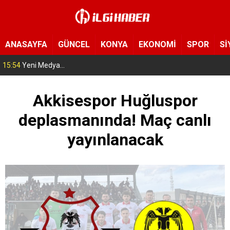
ANASAYFA
GÜNCEL
KONYA
EKONOMİ
SPOR
Sİ
15:54
Yeni Medya Cemiyeti’nden Hakimiyet Gazetesi’ne 30. yıl ziyareti
Akkisespor Huğluspor
deplasmanında! Maç canlı
yayınlanacak