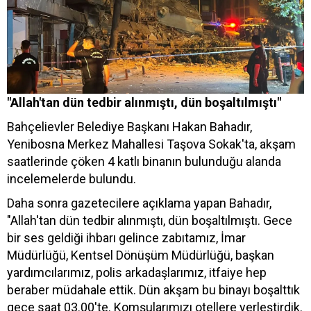
"Allah'tan dün tedbir alınmıştı, dün boşaltılmıştı"
Bahçelievler Belediye Başkanı Hakan Bahadır,
Yenibosna Merkez Mahallesi Taşova Sokak'ta, akşam
saatlerinde çöken 4 katlı binanın bulunduğu alanda
incelemelerde bulundu.
Daha sonra gazetecilere açıklama yapan Bahadır,
"Allah'tan dün tedbir alınmıştı, dün boşaltılmıştı. Gece
bir ses geldiği ihbarı gelince zabıtamız, İmar
Müdürlüğü, Kentsel Dönüşüm Müdürlüğü, başkan
yardımcılarımız, polis arkadaşlarımız, itfaiye hep
beraber müdahale ettik. Dün akşam bu binayı boşalttık
gece saat 03.00'te. Komşularımızı otellere yerleştirdik.