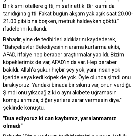
Bir kısmı otellere gitti, misafir ettik. Bir kısmı da
tanıdığına gitti. Fakat bugün akşam yaklaşık saat 20.00-
21.00 gibi bina boşken, metruk haldeyken çöktü."
ifadelerini kullandı.
Bahadır, yine de tedbirleri aldıklarını kaydederek,
"Bahçelievler Belediyesinin arama kurtarma ekibi,
AFAD, itfaiye hep beraber araştırmalar yapıldı. Bizim
köpeklerimiz de var, AFAD'ın da var. Hep beraber
bakıldı. Allah'a şükür hiçbir şey yok, yani insan yok
içeride veya kedi köpek de yok. Öyle olunca şimdi onu
bırakıyoruz. Yandaki binada bir sıkıntı var, onun verdiği.
Şimdi onu yıkacağız ki o aynı akıbete uğramasın
komşularımıza, diğer yerlere zarar vermesin diye."
şeklinde konuştu.
"Dua ediyoruz ki can kaybımız, yaralanmamız
olmadı"