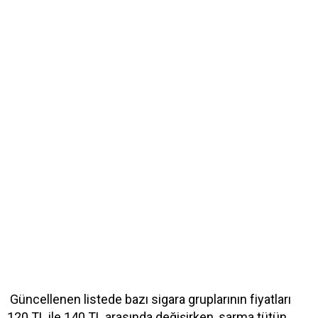
Güncellenen listede bazı sigara gruplarının fiyatları
120 TL ile 140 TL arasında değişirken, sarma tütün