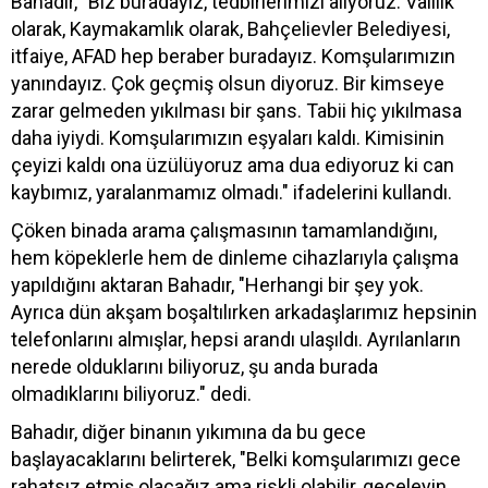
Bahadır, "Biz buradayız, tedbirlerimizi alıyoruz. Valilik
olarak, Kaymakamlık olarak, Bahçelievler Belediyesi,
itfaiye, AFAD hep beraber buradayız. Komşularımızın
yanındayız. Çok geçmiş olsun diyoruz. Bir kimseye
zarar gelmeden yıkılması bir şans. Tabii hiç yıkılmasa
daha iyiydi. Komşularımızın eşyaları kaldı. Kimisinin
çeyizi kaldı ona üzülüyoruz ama dua ediyoruz ki can
kaybımız, yaralanmamız olmadı." ifadelerini kullandı.
Çöken binada arama çalışmasının tamamlandığını,
hem köpeklerle hem de dinleme cihazlarıyla çalışma
yapıldığını aktaran Bahadır, "Herhangi bir şey yok.
Ayrıca dün akşam boşaltılırken arkadaşlarımız hepsinin
telefonlarını almışlar, hepsi arandı ulaşıldı. Ayrılanların
nerede olduklarını biliyoruz, şu anda burada
olmadıklarını biliyoruz." dedi.
Bahadır, diğer binanın yıkımına da bu gece
başlayacaklarını belirterek, "Belki komşularımızı gece
rahatsız etmiş olacağız ama riskli olabilir, geceleyin