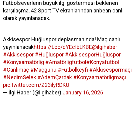
Futbolseverlerin büyük ilgi göstermesi beklenen
karşılaşma, 42 Sport TV ekranlarından anbean canlı
olarak yayınlanacak.
Akkisespor Huğluspor deplasmanında! Maç canlı
yayınlanacak
https://t.co/qYEcIbLKBE
@ilgihaber
#Akkisespor
#Huğluspor
#AkkisesporHuğluspor
#Konyaamatörlig
#Amatörligfutbol
#Konyafutbol
#Canlımaç
#Maçgünü
#Futbolkeyfi
#Akkisespormaçı
#NedimSelek
#AdemÇardak
#Konyaamatörligmaçı
pic.twitter.com/Z23ilyRDKU
— İlgi Haber (@ilgihaber)
January 16, 2026