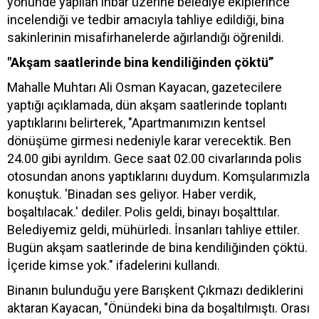
yönünde yapılan ihbar üzerine belediye ekiplerince
incelendiği ve tedbir amacıyla tahliye edildiği, bina
sakinlerinin misafirhanelerde ağırlandığı öğrenildi.
"Akşam saatlerinde bina kendiliğinden çöktü”
Mahalle Muhtarı Ali Osman Kayacan, gazetecilere
yaptığı açıklamada, dün akşam saatlerinde toplantı
yaptıklarını belirterek, "Apartmanımızın kentsel
dönüşüme girmesi nedeniyle karar verecektik. Ben
24.00 gibi ayrıldım. Gece saat 02.00 civarlarında polis
otosundan anons yaptıklarını duydum. Komşularımızla
konuştuk. 'Binadan ses geliyor. Haber verdik,
boşaltılacak.' dediler. Polis geldi, binayı boşalttılar.
Belediyemiz geldi, mühürledi. İnsanları tahliye ettiler.
Bugün akşam saatlerinde de bina kendiliğinden çöktü.
İçeride kimse yok." ifadelerini kullandı.
Binanın bulunduğu yere Barışkent Çıkmazı dediklerini
aktaran Kayacan, "Önündeki bina da boşaltılmıştı. Orası