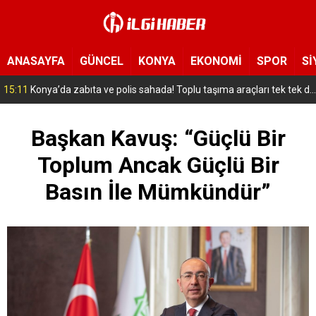
ANASAYFA
GÜNCEL
KONYA
EKONOMİ
SPOR
Sİ
14:57
Konya’da eğlence mekanında çıkan kavgada 1 kişi öldü
Başkan Kavuş: “Güçlü Bir
Toplum Ancak Güçlü Bir
Basın İle Mümkündür”