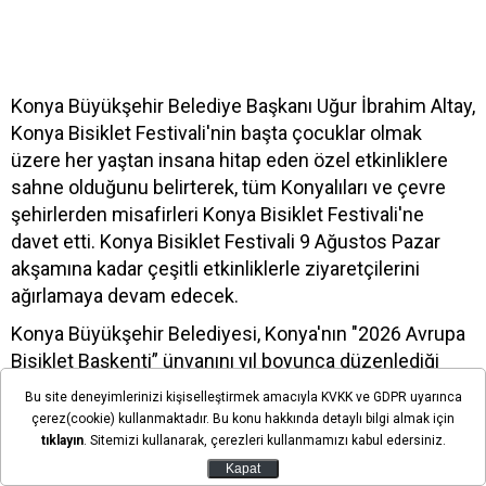
Konya Büyükşehir Belediye Başkanı Uğur İbrahim Altay,
Konya Bisiklet Festivali'nin başta çocuklar olmak
üzere her yaştan insana hitap eden özel etkinliklere
sahne olduğunu belirterek, tüm Konyalıları ve çevre
şehirlerden misafirleri Konya Bisiklet Festivali'ne
davet etti. Konya Bisiklet Festivali 9 Ağustos Pazar
akşamına kadar çeşitli etkinliklerle ziyaretçilerini
ağırlamaya devam edecek.
Konya Büyükşehir Belediyesi, Konya'nın "2026 Avrupa
Bisiklet Başkenti” ünvanını yıl boyunca düzenlediği
etkinliklerle taçlandırmaya devam ediyor.
Bu site deneyimlerinizi kişiselleştirmek amacıyla KVKK ve GDPR uyarınca
çerez(cookie) kullanmaktadır. Bu konu hakkında detaylı bilgi almak için
Bu kapsamda Büyükşehir Belediyesi tarafından
tıklayın
. Sitemizi kullanarak, çerezleri kullanmamızı kabul edersiniz.
Kalehan Ecdat Bahçesi'nde düzenlenen Konya Bisiklet
Kapat
Festivali büyük bir coşkuyla başladı. Festivalin ilk