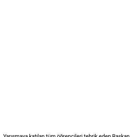
Yarışmaya katılan tüm öğrencileri tebrik eden Başkan