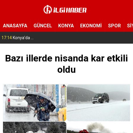
ANASAYFA
GÜNCEL
KONYA
EKONOMİ
SPOR
Sİ
17:14
Konya’da bu tarlaya giren eli boş çıkmıyor! Hayrat olarak herkese açıldı
Bazı illerde nisanda kar etkili
oldu