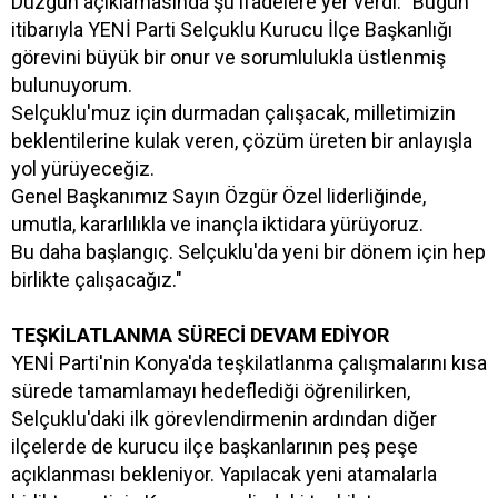
Düzgün açıklamasında şu ifadelere yer verdi: "Bugün
itibarıyla YENİ Parti Selçuklu Kurucu İlçe Başkanlığı
görevini büyük bir onur ve sorumlulukla üstlenmiş
bulunuyorum.
Selçuklu'muz için durmadan çalışacak, milletimizin
beklentilerine kulak veren, çözüm üreten bir anlayışla
yol yürüyeceğiz.
Genel Başkanımız Sayın Özgür Özel liderliğinde,
umutla, kararlılıkla ve inançla iktidara yürüyoruz.
Bu daha başlangıç. Selçuklu'da yeni bir dönem için hep
birlikte çalışacağız."
TEŞKİLATLANMA SÜRECİ DEVAM EDİYOR
YENİ Parti'nin Konya'da teşkilatlanma çalışmalarını kısa
sürede tamamlamayı hedeflediği öğrenilirken,
Selçuklu'daki ilk görevlendirmenin ardından diğer
ilçelerde de kurucu ilçe başkanlarının peş peşe
açıklanması bekleniyor. Yapılacak yeni atamalarla