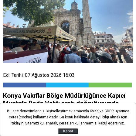
Ekl. Tarihi: 07 Ağustos 2026 16:03
Konya Vakıflar Bölge Müdürlüğünce Kapıcı
Mustafa Dede Vakfı şartı doğrultusunda
cuma namazı sonrası vatandaşlara karpuz
Bu site deneyimlerinizi kişiselleştirmek amacıyla KVKK ve GDPR uyarınca
ikram edildi.
çerez(cookie) kullanmaktadır. Bu konu hakkında detaylı bilgi almak için
tıklayın
. Sitemizi kullanarak, çerezleri kullanmamızı kabul edersiniz.
Kapat