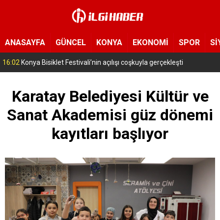
ANASAYFA
GÜNCEL
KONYA
EKONOMİ
SPOR
Sİ
15:11
Konya’da zabıta ve polis sahada! Toplu taşıma araçları tek tek denetleniyor
Karatay Belediyesi Kültür ve
Sanat Akademisi güz dönemi
kayıtları başlıyor