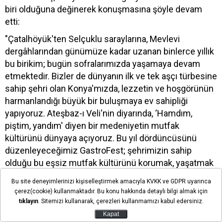
biri olduğuna değinerek konuşmasına şöyle devam
etti:
"Çatalhöyük'ten Selçuklu saraylarına, Mevlevi
dergâhlarından günümüze kadar uzanan binlerce yıllık
bu birikim; bugün sofralarımızda yaşamaya devam
etmektedir. Bizler de dünyanın ilk ve tek aşçı türbesine
sahip şehri olan Konya'mızda, lezzetin ve hoşgörünün
harmanlandığı büyük bir buluşmaya ev sahipliği
yapıyoruz. Ateşbaz-ı Veli'nin diyarında, ‘Hamdım,
piştim, yandım' diyen bir medeniyetin mutfak
kültürünü dünyaya açıyoruz. Bu yıl dördüncüsünü
düzenleyeceğimiz GastroFest; şehrimizin sahip
olduğu bu eşsiz mutfak kültürünü korumak, yaşatmak
ve geleceğe taşımak için yaptığımız en önemli
Bu site deneyimlerinizi kişiselleştirmek amacıyla KVKK ve GDPR uyarınca
çalışmaların başında gelmektedir. İlk adımını 2019
çerez(cookie) kullanmaktadır. Bu konu hakkında detaylı bilgi almak için
yılında başlattığımız gastronomi yolculuğumuz, 2021
tıklayın
. Sitemizi kullanarak, çerezleri kullanmamızı kabul edersiniz.
ve 2022 yıllarında düzenlediğimiz Gastrofest'lerle
Kapat