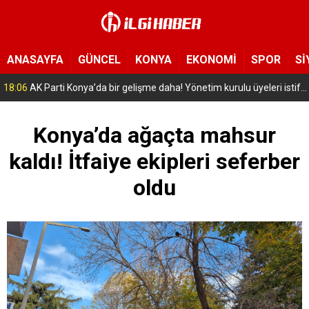
ANASAYFA
GÜNCEL
KONYA
EKONOMİ
SPOR
Sİ
16:56
Selçuklu’da geleceğin mühendisleri yetişiyor! Çocuklar uzay ve havacılığa adım attı
Konya’da ağaçta mahsur
kaldı! İtfaiye ekipleri seferber
oldu