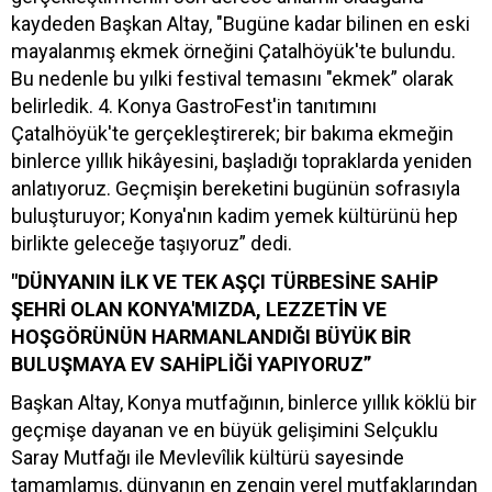
kaydeden Başkan Altay, "Bugüne kadar bilinen en eski
mayalanmış ekmek örneğini Çatalhöyük'te bulundu.
Bu nedenle bu yılki festival temasını "ekmek” olarak
belirledik. 4. Konya GastroFest'in tanıtımını
Çatalhöyük'te gerçekleştirerek; bir bakıma ekmeğin
binlerce yıllık hikâyesini, başladığı topraklarda yeniden
anlatıyoruz. Geçmişin bereketini bugünün sofrasıyla
buluşturuyor; Konya'nın kadim yemek kültürünü hep
birlikte geleceğe taşıyoruz” dedi.
"DÜNYANIN İLK VE TEK AŞÇI TÜRBESİNE SAHİP
ŞEHRİ OLAN KONYA'MIZDA, LEZZETİN VE
HOŞGÖRÜNÜN HARMANLANDIĞI BÜYÜK BİR
BULUŞMAYA EV SAHİPLİĞİ YAPIYORUZ”
Başkan Altay, Konya mutfağının, binlerce yıllık köklü bir
geçmişe dayanan ve en büyük gelişimini Selçuklu
Saray Mutfağı ile Mevlevîlik kültürü sayesinde
tamamlamış, dünyanın en zengin yerel mutfaklarından