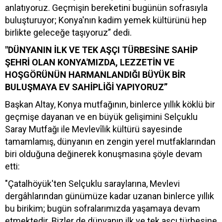
anlatıyoruz. Geçmişin bereketini bugünün sofrasıyla
buluşturuyor; Konya'nın kadim yemek kültürünü hep
birlikte geleceğe taşıyoruz” dedi.
"DÜNYANIN İLK VE TEK AŞÇI TÜRBESİNE SAHİP
ŞEHRİ OLAN KONYA'MIZDA, LEZZETİN VE
HOŞGÖRÜNÜN HARMANLANDIĞI BÜYÜK BİR
BULUŞMAYA EV SAHİPLİĞİ YAPIYORUZ”
Başkan Altay, Konya mutfağının, binlerce yıllık köklü bir
geçmişe dayanan ve en büyük gelişimini Selçuklu
Saray Mutfağı ile Mevlevîlik kültürü sayesinde
tamamlamış, dünyanın en zengin yerel mutfaklarından
biri olduğuna değinerek konuşmasına şöyle devam
etti:
"Çatalhöyük'ten Selçuklu saraylarına, Mevlevi
dergâhlarından günümüze kadar uzanan binlerce yıllık
bu birikim; bugün sofralarımızda yaşamaya devam
etmektedir. Bizler de dünyanın ilk ve tek aşçı türbesine