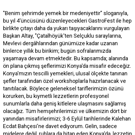
"Benim şehrimde yemek bir medeniyettir” sloganıyla,
bu yıl 4'üncüsünü düzenleyecekleri GastroFest ile hep
birlikte çıtayı daha da yukarı taşıyacaklarını vurgulayan
Başkan Altay, "Çatalhöyük'ten Selçuklu saraylarına,
Mevlevi dergâhlarından günümüze kadar uzanan
binlerce yıllık bu birikim; bugün sofralarımızda
yaşamaya devam etmektedir. Bu kapsamda; alanında
ön plana çıkmış şeflerimizi Konya'da misafir edeceğiz.
Konya'mızın tescilli yemekleri, ulusal ölçekte tanınan
şefler tarafından özel workshoplarla hazırlanacak ve
tanıtılacak. Böylece geleneksel tariflerimizin özünü
korurken, bu kıymetli lezzetlerin profesyonel
sunumlarla daha geniş kitlelere ulaşmasını sağlamış
olacağız. Tüm hemşehrilerimizi ve ülkemizin dört bir
yanından misafirlerimizi; 3-6 Eylül tarihlerinde Kalehan
Ecdat Bahçesi'ne davet ediyorum. Gelin, sadece
midelere değil, ruhlara da hitap eden Konya'da, lezzetin