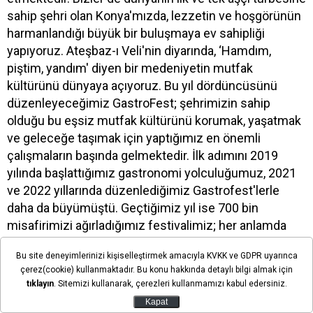
sahip şehri olan Konya'mızda, lezzetin ve hoşgörünün
harmanlandığı büyük bir buluşmaya ev sahipliği
yapıyoruz. Ateşbaz-ı Veli'nin diyarında, ‘Hamdım,
piştim, yandım' diyen bir medeniyetin mutfak
kültürünü dünyaya açıyoruz. Bu yıl dördüncüsünü
düzenleyeceğimiz GastroFest; şehrimizin sahip
olduğu bu eşsiz mutfak kültürünü korumak, yaşatmak
ve geleceğe taşımak için yaptığımız en önemli
çalışmaların başında gelmektedir. İlk adımını 2019
yılında başlattığımız gastronomi yolculuğumuz, 2021
ve 2022 yıllarında düzenlediğimiz Gastrofest'lerle
daha da büyümüştü. Geçtiğimiz yıl ise 700 bin
misafirimizi ağırladığımız festivalimiz; her anlamda
büyük bir markaya dönüştü. Festivalimiz; katılımcı
Bu site deneyimlerinizi kişiselleştirmek amacıyla KVKK ve GDPR uyarınca
sayısı, içerik zenginliği ve alanında tanınmış şeflerin
çerez(cookie) kullanmaktadır. Bu konu hakkında detaylı bilgi almak için
katılımı bakımından Türkiye'de gastronomi alanında
tıklayın
. Sitemizi kullanarak, çerezleri kullanmamızı kabul edersiniz.
düzenlenen etkinlikler arasında ilk sıraya yerleşmiştir.”
Kapat