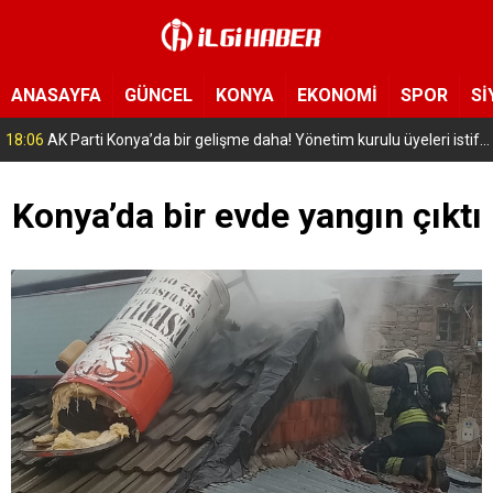
ANASAYFA
GÜNCEL
KONYA
EKONOMİ
SPOR
Sİ
16:56
Selçuklu’da geleceğin mühendisleri yetişiyor! Çocuklar uzay ve havacılığa adım attı
Konya’da bir evde yangın çıktı